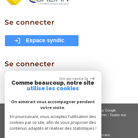
Se
connecter
Espace syndic
Se
connecter
On en reste là
Espace proprietaire
Comme beaucoup, notre site
utilise les cookies
On aimerait vous accompagner pendant
votre visite.
© 2026 | Tous droits réservés | Traduction powered by Google
Plan du site
-
Mentions légales
-
Nos honoraires
-
Liens
-
Admin
-
Toutes nos
En poursuivant, vous acceptez l'utilisation des
annonces
-
Politique RGPD
cookies par ce site, afin de vous proposer des
contenus adaptés et réaliser des statistiques !
Site internet compatible multi-supports,
un seul site adaptable à tous les types d'écrans.