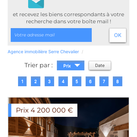
et recevez les biens correspondants à votre
recherche dans votre boîte mail !
OK
Agence immobilière Serre Chevalier
Trier par :
Date
Prix
1
2
3
4
5
6
7
8
Prix
4 200 000
€