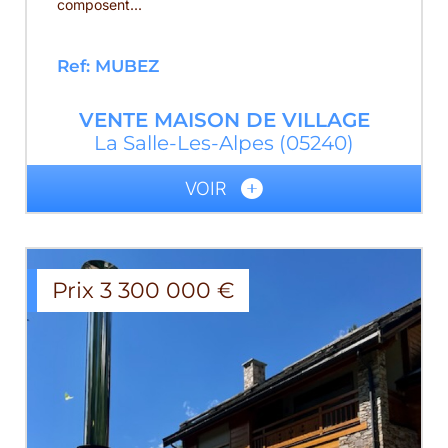
composent...
Ref: MUBEZ
VENTE
MAISON DE VILLAGE
La Salle-Les-Alpes
(05240)
VOIR
Prix
3 300 000
€