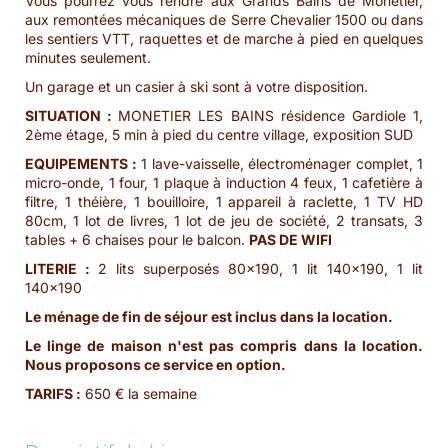
Vous pourrez vous rendre aux Grands Bains de Monêtier,
aux remontées mécaniques de Serre Chevalier 1500 ou dans
les sentiers VTT, raquettes et de marche à pied en quelques
minutes seulement.
Un garage et un casier à ski sont à votre disposition.
SITUATION
:
MONETIER LES BAINS résidence Gardiole 1,
2ème étage, 5 min à pied du centre village, exposition SUD
EQUIPEMENTS
:
1 lave-vaisselle, électroménager complet, 1
micro-onde, 1 four, 1 plaque à induction 4 feux, 1 cafetière à
filtre, 1 théière, 1 bouilloire, 1 appareil à raclette, 1 TV HD
80cm, 1 lot de livres, 1 lot de jeu de société, 2 transats, 3
tables + 6 chaises pour le balcon.
PAS DE WIFI
LITERIE
:
2 lits superposés 80x190, 1 lit 140x190, 1 lit
140x190
Le ménage de fin de séjour est inclus dans la location.
Le linge de maison n'est pas compris dans la location.
Nous proposons ce service en option.
TARIFS :
650 € la semaine