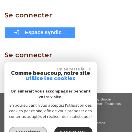
se
connecter
Espace syndic
se
connecter
On en reste là
Espace proprietaire
Comme beaucoup, notre site
utilise les cookies
On aimerait vous accompagner pendant
votre visite.
© 2026 | Tous droits réservés | Traduction powered by Google
Plan du site
-
Mentions légales
-
Nos honoraires
-
Liens
-
Admin
-
Toutes nos
En poursuivant, vous acceptez l'utilisation des
annonces
-
Politique RGPD
cookies par ce site, afin de vous proposer des
contenus adaptés et réaliser des statistiques !
Site internet compatible multi-supports,
un seul site adaptable à tous les types d'écrans.