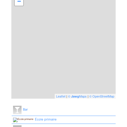
−
Leaflet
|
©
Maps
|
© OpenStreetMap
Jawg
Bar
École primaire