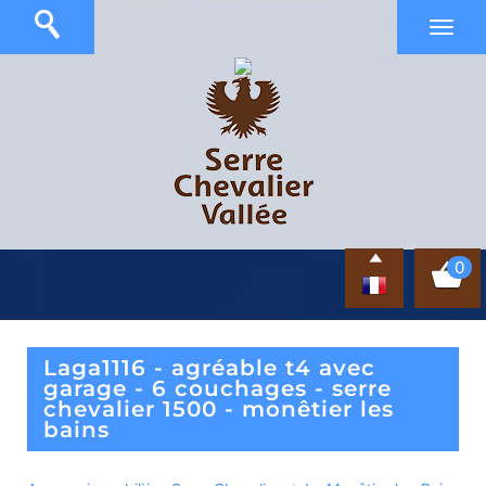
0
laga1116 - agréable t4 avec
garage - 6 couchages - serre
chevalier 1500 - monêtier les
bains