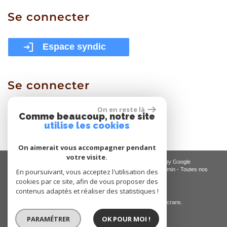
Se
connecter
Espace syndic
Se
connecter
On en reste là
Espace proprietaire
Comme beaucoup, notre site
utilise les cookies
On aimerait vous accompagner pendant
votre visite.
© 2026 | Tous droits réservés | Traduction powered by Google
Plan du site
-
Mentions légales
-
Nos honoraires
-
Liens
-
Admin
-
Toutes nos
En poursuivant, vous acceptez l'utilisation des
annonces
-
Politique RGPD
cookies par ce site, afin de vous proposer des
contenus adaptés et réaliser des statistiques !
Site internet compatible multi-supports,
un seul site adaptable à tous les types d'écrans.
PARAMÉTRER
OK POUR MOI !